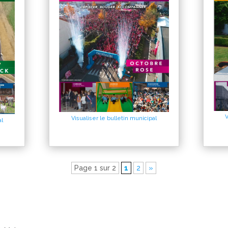
V
Visualiser le bulletin municipal
al
Page 1 sur 2
1
2
»