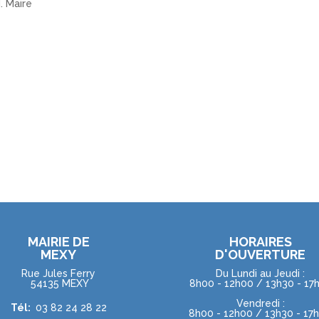
. Maire
MAIRIE DE
HORAIRES
MEXY
D'OUVERTURE
Rue Jules Ferry
Du Lundi au Jeudi :
54135 MEXY
8h00 - 12h00 / 13h30 - 17
Vendredi :
Tél:
03 82 24 28 22
8h00 - 12h00 / 13h30 - 17