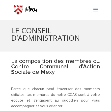
LE CONSEIL
D’ADMINISTRATION
La composition des membres du
C
entre
C
ommunal d’
A
ction
S
ociale de
M
exy
Parce que chacun peut traverser des moments
difficiles, les membres de notre CCAS sont à votre
écoute et s’engagent au quotidien pour vous
accompagner et vous orienter.