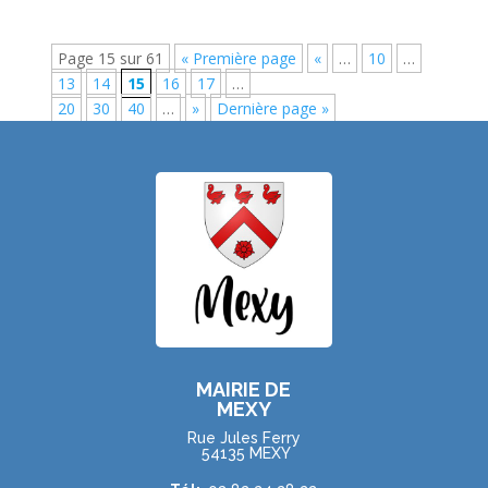
Page 15 sur 61
« Première page
«
…
10
…
13
14
15
16
17
…
20
30
40
…
»
Dernière page »
MAIRIE DE
MEXY
Rue Jules Ferry
54135 MEXY