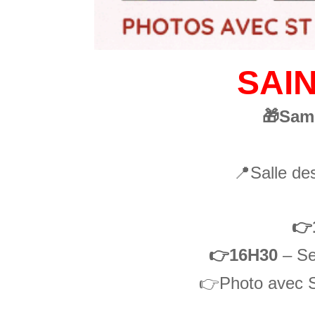
SAI
🎁Sam
📍Salle de
👉
👉16H30
– Se
👉Photo avec S