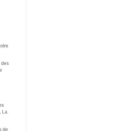
otre
n des
de
l
es
. La
s de