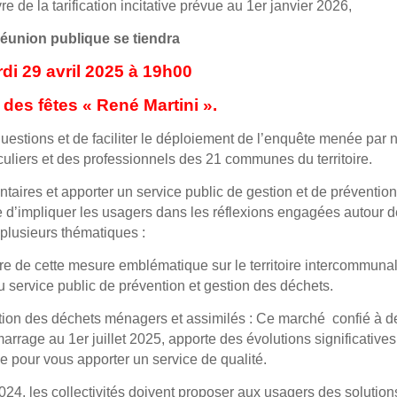
 de la tarification incitative prévue au 1er janvier 2026,
réunion publique se tiendra
rdi 29 avril 2025 à 19h00
e des fêtes « René Martini ».
uestions et de faciliter le déploiement de l’enquête menée par n
uliers et des professionnels des 21 communes du territoire.
aires et apporter un service public de gestion et de préventio
rce d’impliquer les usagers dans les réflexions engagées autour 
plusieurs thématiques :
uvre de cette mesure emblématique sur le territoire intercommuna
 service public de prévention et gestion des déchets.
on des déchets ménagers et assimilés : Ce marché confié à d
age au 1er juillet 2025, apporte des évolutions significatives
ge pour vous apporter un service de qualité.
024, les collectivités doivent proposer aux usagers des solution