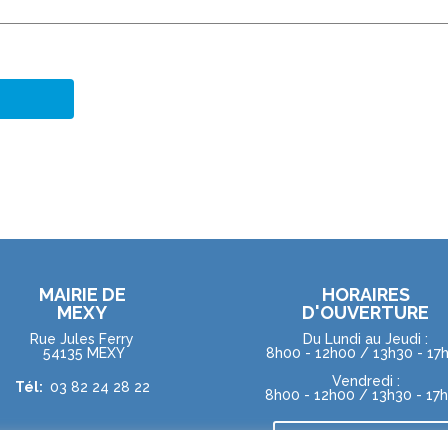
MAIRIE DE
HORAIRES
MEXY
D'OUVERTURE
Rue Jules Ferry
Du Lundi au Jeudi :
54135 MEXY
8h00 - 12h00 / 13h30 - 17
Vendredi :
Tél:
03 82 24 28 22
8h00 - 12h00 / 13h30 - 17
NOUS CONTACTER