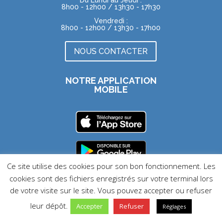
Du Lundi au Jeudi :
8h00 - 12h00 / 13h30 - 17h30
Vendredi :
8h00 - 12h00 / 13h30 - 17h00
NOUS CONTACTER
NOTRE APPLICATION
MOBILE
Ce site utilise des cookies pour son bon fonctionnement. Les
cookies sont des fichiers enregistrés sur votre terminal lors
MENTIONS LÉGALES |
DONNÉES PERSONNELLES |
SITE
ACCESSIBLE
de votre visite sur le site. Vous pouvez accepter ou refuser
leur dépôt.
Accepter
Refuser
Réglages
VotreAppli.fr
Réalisé avec ❤️ par