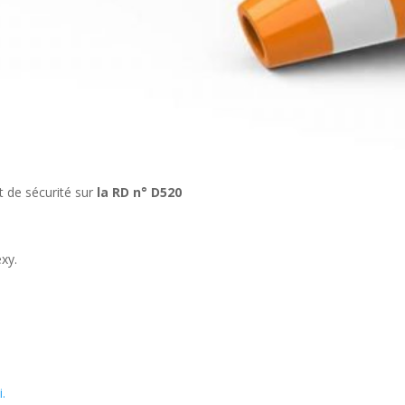
t de sécurité sur
la RD n° D520
xy.
i.