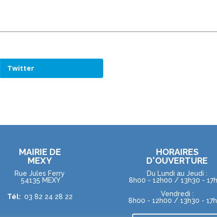
Twitter
MAIRIE DE
HORAIRES
MEXY
D'OUVERTURE
Rue Jules Ferry
Du Lundi au Jeudi :
54135 MEXY
8h00 - 12h00 / 13h30 - 17
Vendredi :
Tél:
03 82 24 28 22
8h00 - 12h00 / 13h30 - 17