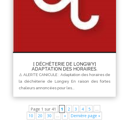
[ DÉCHÈTERIE DE LONGWY]
ADAPTATION DES HORAIRES.
⚠️ ALERTE CANICULE : Adaptation des horaires de
la déchèterie de Longwy En raison des fortes
chaleurs annoncées pour les...
Page 1 sur 41
1
2
3
4
5
…
10
20
30
…
»
Dernière page »