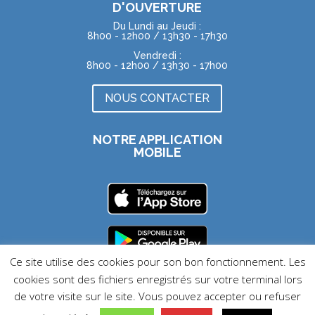
D'OUVERTURE
Du Lundi au Jeudi :
8h00 - 12h00 / 13h30 - 17h30
Vendredi :
8h00 - 12h00 / 13h30 - 17h00
NOUS CONTACTER
NOTRE APPLICATION
MOBILE
Ce site utilise des cookies pour son bon fonctionnement. Les
cookies sont des fichiers enregistrés sur votre terminal lors
MENTIONS LÉGALES |
DONNÉES PERSONNELLES |
SITE
ACCESSIBLE
de votre visite sur le site. Vous pouvez accepter ou refuser