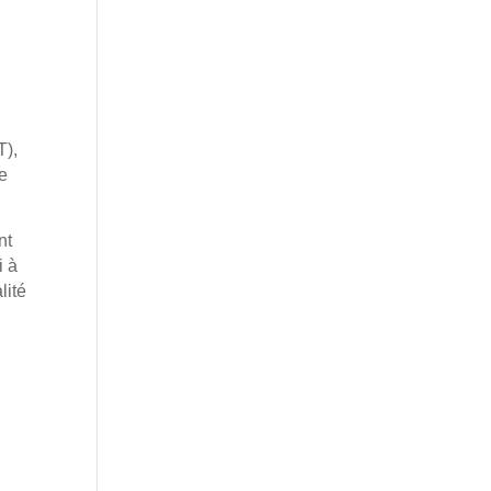
T),
e
nt
i à
lité